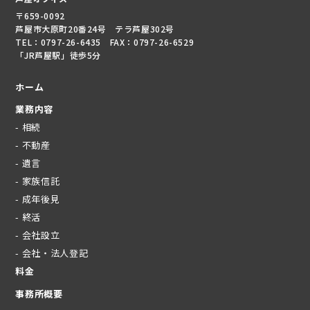
〒659-0092
芦屋市大原町20番24号 テラ芦屋302号
TEL：0797-26-6435 FAX：0797-26-6529
「JR芦屋駅」徒歩5分
ホーム
業務内容
- 相続
- 不動産
- 遺言
- 家族信託
- 成年後見
- 終活
- 会社設立
- 会社・法人登記
料金
事務所概要