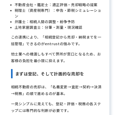
不動産会社・鑑定士：適正評価・売却戦略の提案
税理士（資産税専門）：申告・節税シミュレーショ
ン
弁護士：相続人間の調整・紛争予防
土地家屋調査士：分筆・測量・現況確認
この連携により、「相続登記から売却・納税までを一
括管理」できるのがentrustの強みです。
他士業への橋渡しもすべて弊所が窓口となるため、お
客様の負担を最小限に抑えます。
まずは登記、そして計画的な売却を
相続不動産の売却は、「名義変更→査定→契約→決済
→税務」の順で進めるのが基本。
一見シンプルに見えても、登記・評価・税務の各ステ
ップには専門的な判断が必要です。