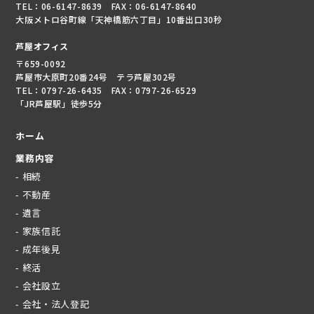
TEL：06-6147-8639 FAX：06-6147-8640
大阪メトロ谷町線「天神橋筋六丁目」10番出口30秒
芦屋オフィス
〒659-0092
芦屋市大原町20番24号 テラ芦屋302号
TEL：0797-26-6435 FAX：0797-26-6529
「JR芦屋駅」徒歩5分
ホーム
業務内容
- 相続
- 不動産
- 遺言
- 家族信託
- 成年後見
- 終活
- 会社設立
- 会社・法人登記