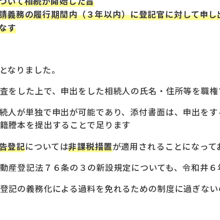
ついて相続が開始した旨
請義務の履行期間内（３年以内）に登記官に対して申し
なす
となりました。
査をした上で、申出をした相続人の氏名・住所等を職権
続人が単独で申出が可能であり、添付書面は、申出をす
籍謄本を提出することで足ります
告登記
については
非課税措置
が適用されることになって
動産登記法７６条の３の新設規定についても、令和井６
登記の義務化による過料を免れるための制度に過ぎない