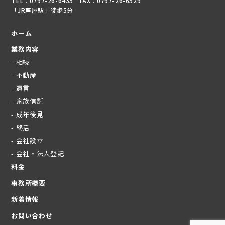
TEL：0797-26-6435 FAX：0797-26-6529
「JR芦屋駅」徒歩5分
ホーム
業務内容
- 相続
- 不動産
- 遺言
- 家族信託
- 成年後見
- 終活
- 会社設立
- 会社・法人登記
料金
事務所概要
新着情報
お問い合わせ